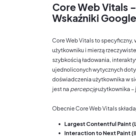
Core Web Vitals 
Wskaźniki Googl
Core Web Vitals to specyficzny,
użytkowniku i mierzą rzeczywist
szybkością ładowania, interakty
ujednoliconych wytycznych dot
doświadczenia użytkownika w sie
jest na
percepcję
użytkownika – j
Obecnie Core Web Vitals składają
Largest Contentful Paint (
Interaction to Next Paint (