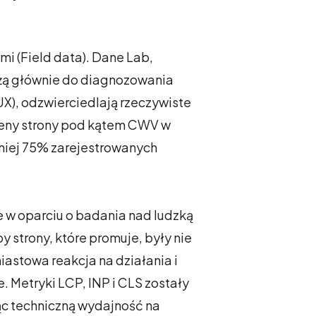
i (Field data). Dane Lab,
użą głównie do diagnozowania
X), odzwierciedlają rzeczywiste
ceny strony pod kątem CWV w
mniej 75% zarejestrowanych
 w oparciu o badania nad ludzką
y strony, które promuje, były nie
iastowa reakcja na działania i
 Metryki LCP, INP i CLS zostały
ąc techniczną wydajność na