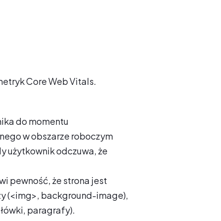
metryk Core Web Vitals.
wnika do momentu
cznego w obszarze roboczym
dy użytkownik odczuwa, że
wi pewność, że strona jest
zy (<img>, background-image),
łówki, paragrafy).