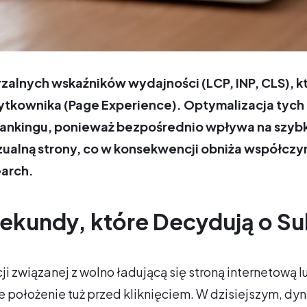
rzalnych wskaźników wydajności (LCP, INP, CLS), 
ytkownika (Page Experience). Optymalizacja tych
 rankingu, ponieważ bezpośrednio wpływa na szyb
zualną strony, co w konsekwencji obniża współczy
earch.
kundy, które Decydują o Suk
ji związanej z wolno ładującą się stroną internetową 
e położenie tuż przed kliknięciem. W dzisiejszym, d