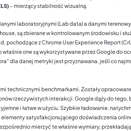
CLS)
– mierzący stabilność wizualną.
danymi laboratoryjnymi (Lab data) a danymi terenowym
thouse, są zbierane w kontrolowanym środowisku i sł
d, pochodzące z Chrome User Experience Report (CrU
o właśnie one są wykorzystywane przez Google do o
ra" dla danej metryki jest przyznawana, jeśli co naj
ymi technicznymi benchmarkami. Zostały opracowane
ionów rzeczywistych interakcji. Google dąży do tego, b
zyjemne i łatwe w użyciu. Szybkie ładowanie, natychm
 elementy satysfakcjonującego doświadczenia online.
ezpośrednio mierzyć te właśnie wymiary, przekładaj