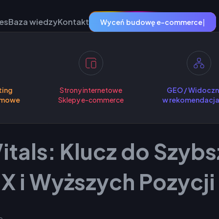
es
Baza wiedzy
Kontakt
Wyceń
budowę str
|
ting
Strony internetowe
GEO / Widoczn
amowe
Sklepy e-commerce
w rekomendacja
tals: Klucz do Szybs
X i Wyższych Pozycj