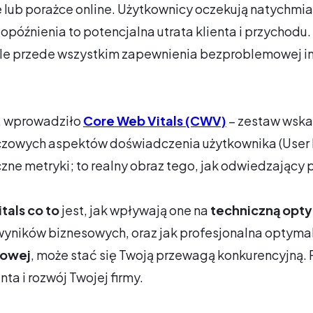
e lub porażce online. Użytkownicy oczekują natychmia
późnienia to potencjalna utrata klienta i przychodu
 ale przede wszystkim zapewnienia bezproblemowej in
, wprowadziło
Core Web Vitals (CWV)
– zestaw wska
czowych aspektów doświadczenia użytkownika (User E
iczne metryki; to realny obraz tego, jak odwiedzający 
tals co to
jest, jak wpływają one na
techniczną opty
wyników biznesowych, oraz jak profesjonalna optyma
towej
, może stać się Twoją przewagą konkurencyjną.
ta i rozwój Twojej firmy.