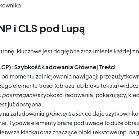
tkownika.
INP i CLS pod Lupą
ronę, kluczowe jest dogłębne zrozumienie każdej z 
(LCP): Szybkość Ładowania Głównej Treści
 od momentu zainicjowania nawigacji przez użytko
ego elementu treści (obrazu lub bloku tekstu) wido
k
postrzeganej
szybkości ładowania, pokazujący, kie
est już dostępna.
ę na załadowaniu
głównej treści
, co daje użytkowniko
wnie. Typowe elementy brane pod uwagę to duże obra
ierwsza klatka) oraz znaczące bloki tekstowe (np. nag