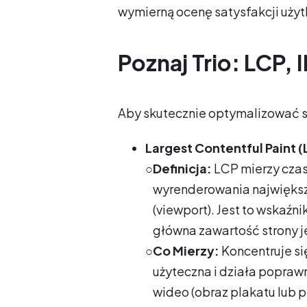
wymierną ocenę satysfakcji uży
Poznaj Trio: LCP, 
Aby skutecznie optymalizować st
Largest Contentful Paint 
○
Definicja:
LCP mierzy czas
wyrenderowania największ
(viewport). Jest to wskaźni
główna zawartość strony j
○
Co Mierzy:
Koncentruje si
użyteczna i działa popra
wideo (obraz plakatu lub p