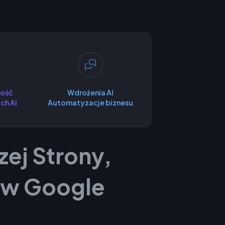
ość
Wdrożenia AI
ch AI
Automatyzacje biznesu
zej Strony,
i w Google