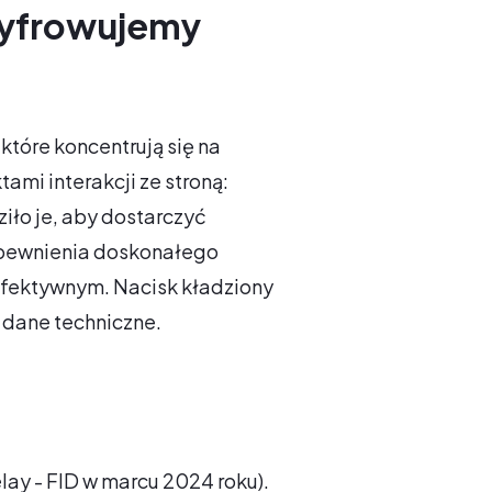
szyfrowujemy
tóre koncentrują się na
mi interakcji ze stroną:
iło je, aby dostarczyć
apewnienia doskonałego
 efektywnym. Nacisk kładziony
e dane techniczne.
lay - FID w marcu 2024 roku).