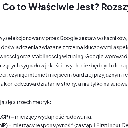
– Co to Właściwie Jest? Roz
e
 wyselekcjonowany przez Google zestaw wskaźników, k
e doświadczenia związane z trzema kluczowymi aspekta
wnością oraz stabilnością wizualną. Google wprowadz
yczących sygnałów jakościowych, niezbędnych do z
ci, czyniąc internet miejscem bardziej przyjaznym i
ak on odczuwa działanie strony, a nie tylko na surow
 się z trzech metryk:
LCP)
– mierzący wydajność ładowania.
INP)
– mierzący responsywność (zastąpił First Input De