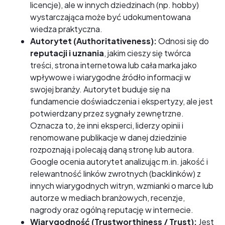
licencje), ale w innych dziedzinach (np. hobby)
wystarczająca może być udokumentowana
wiedza praktyczna.
Autorytet (Authoritativeness):
Odnosi się do
reputacji i uznania
, jakim cieszy się twórca
treści, strona internetowa lub cała marka jako
wpływowe i wiarygodne źródło informacji w
swojej branży. Autorytet buduje się na
fundamencie doświadczenia i ekspertyzy, ale jest
potwierdzany przez sygnały zewnętrzne.
Oznacza to, że inni eksperci, liderzy opinii i
renomowane publikacje w danej dziedzinie
rozpoznają i polecają daną stronę lub autora.
Google ocenia autorytet analizując m.in. jakość i
relewantność linków zwrotnych (backlinków) z
innych wiarygodnych witryn, wzmianki o marce lub
autorze w mediach branżowych, recenzje,
nagrody oraz ogólną reputację w internecie.
Wiarygodność (Trustworthiness / Trust):
Jest