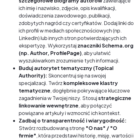
szczegółowe biogramy autorów
zawierające
ich imię i nazwisko, zdjęcie, opis kwalifikacji,
doświadczenia zawodowego, publikacji,
zdobytych nagród czy certyfikatów. Dodaj linki do
ich profili w mediach społecznościowych (np.
LinkedIn) lub innych stron potwierdzających ich
ekspertyzę. Wykorzystaj
znaczniki Schema.org
(np. Author, ProfilePage)
, aby ułatwić
wyszukiwarkom zrozumienie tych informacji.
Buduj autorytet tematyczny (Topical
Authority):
Skoncentruj się na swojej
specjalizacji. Twórz
kompleksowe klastry
tematyczne
, dogłębnie pokrywające kluczowe
zagadnienia w Twojej niszy. Stosuj
strategiczne
linkowanie wewnętrzne
, aby połączyć
powiązane artykuły i wzmocnić ich kontekst.
Zadbaj o transparentność i wiarygodność:
Stwórz rozbudowaną stronę
"O nas" / "O
firmie"
, która przedstawi historię, misję, wartości i