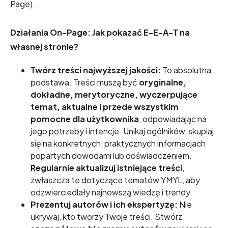
Page).
Działania On-Page: Jak pokazać E-E-A-T na
własnej stronie?
Twórz treści najwyższej jakości:
To absolutna
podstawa. Treści muszą być
oryginalne,
dokładne, merytoryczne, wyczerpujące
temat, aktualne i przede wszystkim
pomocne dla użytkownika
, odpowiadając na
jego potrzeby i intencje. Unikaj ogólników, skupiaj
się na konkretnych, praktycznych informacjach
popartych dowodami lub doświadczeniem.
Regularnie aktualizuj istniejące treści
,
zwłaszcza te dotyczące tematów YMYL, aby
odzwierciedlały najnowszą wiedzę i trendy.
Prezentuj autorów i ich ekspertyzę:
Nie
ukrywaj, kto tworzy Twoje treści. Stwórz