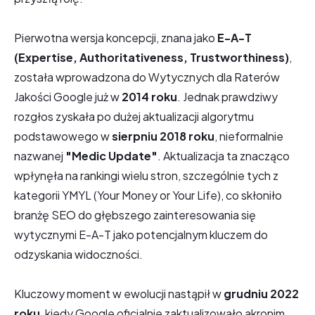
Pierwotna wersja koncepcji, znana jako
E-A-T
(Expertise, Authoritativeness, Trustworthiness)
,
została wprowadzona do Wytycznych dla Raterów
Jakości Google już w
2014 roku
. Jednak prawdziwy
rozgłos zyskała po dużej aktualizacji algorytmu
podstawowego w
sierpniu 2018 roku
, nieformalnie
nazwanej
"Medic Update"
. Aktualizacja ta znacząco
wpłynęła na rankingi wielu stron, szczególnie tych z
kategorii YMYL (Your Money or Your Life), co skłoniło
branżę SEO do głębszego zainteresowania się
wytycznymi E-A-T jako potencjalnym kluczem do
odzyskania widoczności.
Kluczowy moment w ewolucji nastąpił w
grudniu 2022
roku
, kiedy Google oficjalnie zaktualizowało akronim,