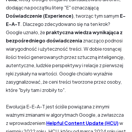
dodając na początku literę "E" oznaczającą
Doświadczenie (Experience)
, tworząc tym samym
E-
E-A-T
. Dlaczego zdecydowano się na ten krok?
Google uznało, że
praktyczna wiedza wynikająca z
bezpośredniego doświadczenia
znacząco podnosi
wiarygodność i użyteczność treści. W dobie rosnącej
ilości treści generowanych przez sztuczną inteligencję,
autentyczne, ludzkie perspektywy i relacje z pierwszej
ręki zyskały na wartości. Google chciało wyraźnie
zasygnalizować, że ceni treści tworzone przez osoby,
które "były tam i zrobiły to".
Ewolucja E-E-A-T jest ściśle powiązana z innymi
ważnymi zmianami w algorytmach Google, a zwłaszcza
z wprowadzeniem
Helpful Content Update (HCU)
w
sierpniu 2022 roku. HCU, który od marca 2024 roku jest