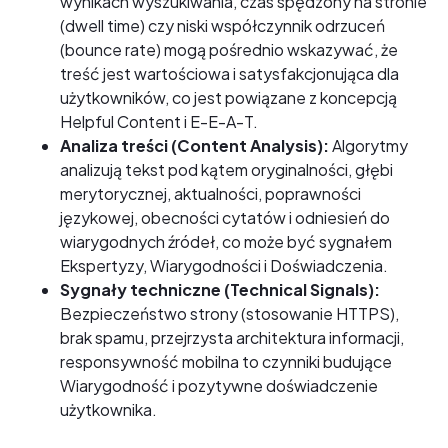
wynikach wyszukiwania, czas spędzony na stronie
(dwell time) czy niski współczynnik odrzuceń
(bounce rate) mogą pośrednio wskazywać, że
treść jest wartościowa i satysfakcjonująca dla
użytkowników, co jest powiązane z koncepcją
Helpful Content i E-E-A-T.
Analiza treści (Content Analysis):
Algorytmy
analizują tekst pod kątem oryginalności, głębi
merytorycznej, aktualności, poprawności
językowej, obecności cytatów i odniesień do
wiarygodnych źródeł, co może być sygnałem
Ekspertyzy, Wiarygodności i Doświadczenia.
Sygnały techniczne (Technical Signals):
Bezpieczeństwo strony (stosowanie HTTPS),
brak spamu, przejrzysta architektura informacji,
responsywność mobilna to czynniki budujące
Wiarygodność i pozytywne doświadczenie
użytkownika.