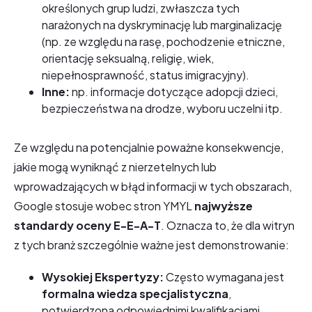
określonych grup ludzi, zwłaszcza tych
narażonych na dyskryminację lub marginalizację
(np. ze względu na rasę, pochodzenie etniczne,
orientację seksualną, religię, wiek,
niepełnosprawność, status imigracyjny).
Inne:
np. informacje dotyczące adopcji dzieci,
bezpieczeństwa na drodze, wyboru uczelni itp.
Ze względu na potencjalnie poważne konsekwencje,
jakie mogą wyniknąć z nierzetelnych lub
wprowadzających w błąd informacji w tych obszarach,
Google stosuje wobec stron YMYL
najwyższe
standardy oceny E-E-A-T
. Oznacza to, że dla witryn
z tych branż szczególnie ważne jest demonstrowanie:
Wysokiej Ekspertyzy:
Często wymagana jest
formalna wiedza specjalistyczna
,
potwierdzona odpowiednimi kwalifikacjami,