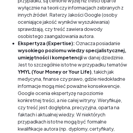
przypadku, są cenione wyżej niż treści oparte
wyłącznie na teorii czy informacjach zebranych z
innych źródeł. Raterzy Jakości Google (osoby
oceniające jakość wyników wyszukiwania)
sprawdzają, czy treść zawiera dowody
osobistego zaangażowania autora.
Ekspertyza (Expertise):
Oznacza posiadanie
wysokiego poziomu wiedzy specjalistycznej,
umiejętności i kompetencji
w danej dziedzinie.
Jest to szczególnie istotne w przypadku tematów
YMYL (Your Money or Your Life)
, takich jak
medycyna, finanse czy prawo, gdzie niedokładne
informacje mogą mieć poważne konsekwencje.
Google ocenia ekspertyzę na poziomie
konkretnej treści, a nie całej witryny. Weryfikuje,
czy treść jest dogłębna, precyzyjna, oparta na
faktach i aktualnej wiedzy. W niektórych
przypadkach istotne mogą być formalne
kwalifikacje autora (np. dyplomy, certyfikaty,