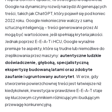
Google na dynamiczny rozwój narzędzi AI generujących
treści, takich jak ChatGPT, który pojawił się pod koniec
2022 roku. Google niekoniecznie walczy z samą
sztuczną inteligencją – treści generowane przez AI
mogą być wartościowe, jeśli spełniają kryteria jakości.
Jednak poprzez E-E-A-T i HCU, Google wyraźnie
premiuje te aspekty, które są trudne lub niemożliwe do
zreplikowania przez maszyny:
autentyczne ludzkie
doświadczenie, głęboką, specjalistyczną
ekspertyzę budowaną latami oraz zdobyte
zaufanie i ugruntowany autorytet
. W erze, gdy
stworzenie powierzchownej treści jest łatwiejsze niż
kiedykolwiek, inwestycja w prawdziwe E-E-A-T staje
się kluczowym czynnikiem różnicującym i budującym
przewagę konkurencyjną.