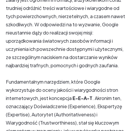
trudniej odróżnić treści wartościowe i wiarygodne od
tych powierzchownych, nierzetelnych, a czasem nawet
szkodliwych. W odpowiedzi na to wyzwanie, Google
nieustannie dąży do realizacji swojej misji:
uporządkowania światowych zasobów informacji i
uczynienia ich powszechnie dostępnymi i użytecznymi,
ze szczególnym naciskiem na dostarczanie wyników
najbardziej trafnych, pomocnych i godnych zaufania.
Fundamentalnym narzędziem, które Google
wykorzystuje do oceny jakości i wiarygodności stron
internetowych, jest koncepcja
E-E-A-T
. Akronim ten,
oznaczający Doświadczenie (Experience), Ekspertyzę
(Expertise), Autorytet (Authoritativeness) i
Wiarygodność (Trustworthiness), stał się kluczowym
elementem w zrozumieniu, jak wyszukiwarka postrzega