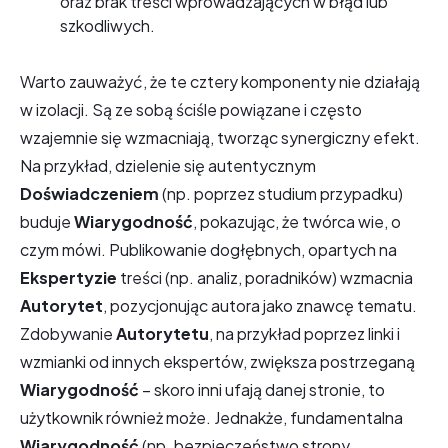
oraz brak treści wprowadzających w błąd lub
szkodliwych.
Warto zauważyć, że te cztery komponenty nie działają
w izolacji. Są ze sobą ściśle powiązane i często
wzajemnie się wzmacniają, tworząc synergiczny efekt.
Na przykład, dzielenie się autentycznym
Doświadczeniem
(np. poprzez studium przypadku)
buduje
Wiarygodność
, pokazując, że twórca wie, o
czym mówi. Publikowanie dogłębnych, opartych na
Ekspertyzie
treści (np. analiz, poradników) wzmacnia
Autorytet
, pozycjonując autora jako znawcę tematu.
Zdobywanie
Autorytetu
, na przykład poprzez linki i
wzmianki od innych ekspertów, zwiększa postrzeganą
Wiarygodność
– skoro inni ufają danej stronie, to
użytkownik również może. Jednakże, fundamentalna
Wiarygodność
(np. bezpieczeństwo strony,