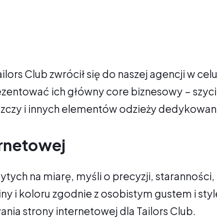
ilors Club zwrócił się do naszej agencji w cel
ezentować ich główny core biznesowy – szyci
czy i innych elementów odzieży dedykowane
ernetowej
tych na miarę, myśli o precyzji, staranności
y i koloru zgodnie z osobistym gustem i style
nia strony internetowej dla Tailors Club.