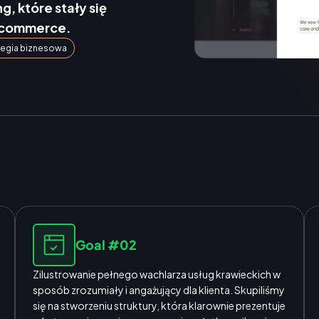
, które stały się
-commerce.
tegia biznesowa
Goal #02
Zilustrowanie pełnego wachlarza usług krawieckich w
sposób zrozumiały i angażujący dla klienta. Skupiliśmy
się na stworzeniu struktury, która klarownie prezentuje