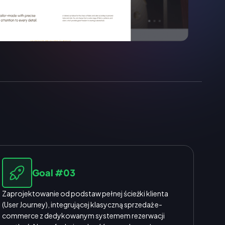
Goal #03
Zaprojektowanie od podstaw pełnej ścieżki klienta
(User Journey), integrującej klasyczną sprzedaż e-
commerce z dedykowanym systemem rezerwacji