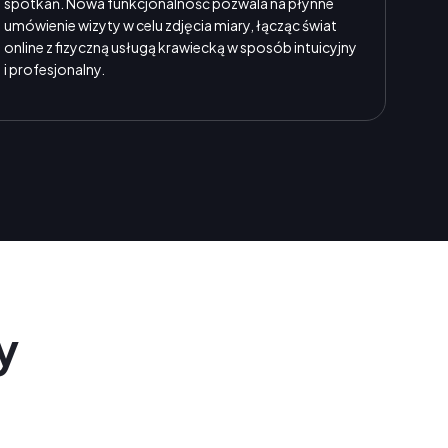
spotkań. Nowa funkcjonalność pozwala na płynne
umówienie wizyty w celu zdjęcia miary, łącząc świat
online z fizyczną usługą krawiecką w sposób intuicyjny
i profesjonalny.
y