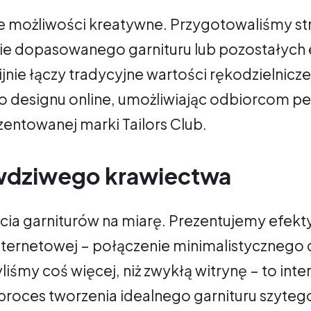
e możliwości kreatywne. Przygotowaliśmy s
nie dopasowanego garnituru lub pozostałyc
ijnie łączy tradycyjne wartości rękodzielnicz
designu online, umożliwiając odbiorcom pe
entowanej marki Tailors Club.
awdziwego krawiectwa
zycia garniturów na miarę. Prezentujemy efek
internetowej – połączenie minimalistycznego
yliśmy coś więcej, niż zwykłą witrynę – to in
 proces tworzenia idealnego garnituru szyteg