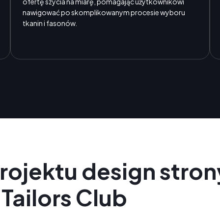
ofertę szycia na miarę, pomagając użytkownikowi
nawigować po skomplikowanym procesie wyboru
tkanin i fasonów.
rojektu design stron
Tailors Club