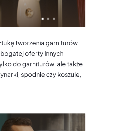
ztukę tworzenia garniturów
 bogatej oferty innych
lko do garniturów, ale także
narki, spodnie czy koszule,