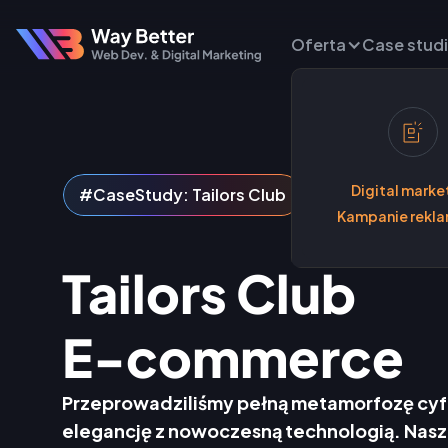
Oferta
Case stud
Digital marke
#CaseStudy:
Tailors Club
Kampanie rekl
Tailors Club
E-commerce
Przeprowadziliśmy pełną metamorfozę cyfr
elegancję z nowoczesną technologią. Nasze