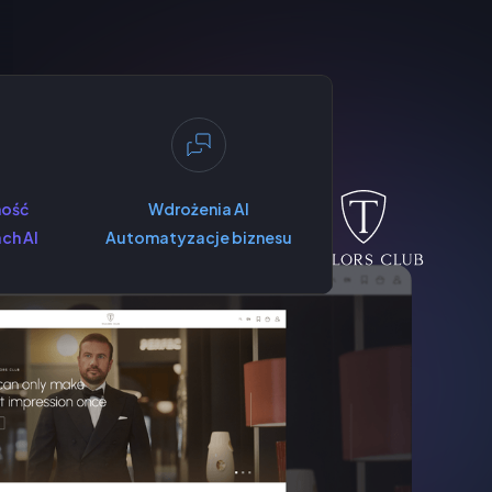
ność
Wdrożenia AI
ch AI
Automatyzacje biznesu