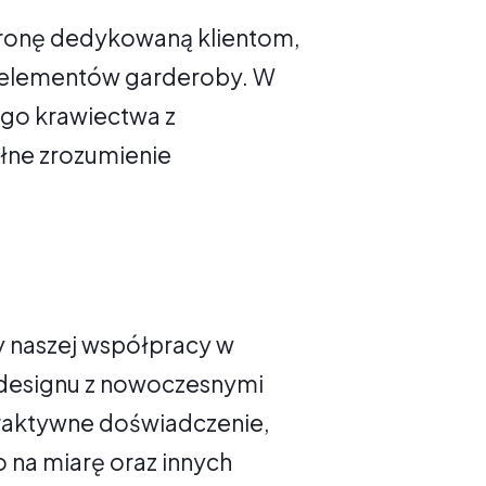
tronę dedykowaną klientom,
h elementów garderoby. W
ego krawiectwa z
łne zrozumienie
ty naszej współpracy w
 designu z nowoczesnymi
teraktywne doświadczenie,
o na miarę oraz innych