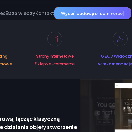
ies
Baza wiedzy
Kontakt
Wyceń
budowę strony
|
ting
Strony internetowe
GEO / Widocz
amowe
Sklepy e-commerce
w rekomendacja
ową, łącząc klasyczną
 działania objęły stworzenie