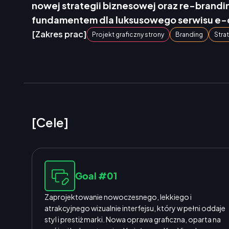
nowej strategii biznesowej oraz re-branding
fundamentem dla luksusowego serwisu e
[Zakres prac]
Projekt graficzny strony
Branding
Stra
[Cele]
Goal #01
Zaprojektowanie nowoczesnego, lekkiego i
atrakcyjnego wizualnie interfejsu, który w pełni oddaje
styl i prestiż marki. Nowa oprawa graficzna, oparta na