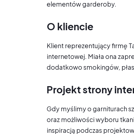
elementów garderoby.
O kliencie
Klient reprezentujący firmę Ta
internetowej. Miała ona zapr
dodatkowo smokingów, płasz
Projekt strony int
Gdy myślimy o garniturach szy
oraz możliwości wyboru tkanin
inspiracją podczas projektowa