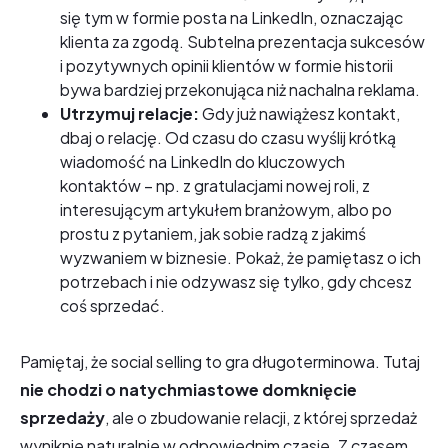
się tym w formie posta na LinkedIn, oznaczając
klienta za zgodą. Subtelna prezentacja sukcesów
i pozytywnych opinii klientów w formie historii
bywa bardziej przekonująca niż nachalna reklama.
Utrzymuj relacje:
Gdy już nawiążesz kontakt,
dbaj o relację. Od czasu do czasu wyślij krótką
wiadomość na LinkedIn do kluczowych
kontaktów – np. z gratulacjami nowej roli, z
interesującym artykułem branżowym, albo po
prostu z pytaniem, jak sobie radzą z jakimś
wyzwaniem w biznesie. Pokaż, że pamiętasz o ich
potrzebach i nie odzywasz się tylko, gdy chcesz
coś sprzedać.
Pamiętaj, że social selling to gra długoterminowa. Tutaj
nie chodzi o natychmiastowe domknięcie
sprzedaży
, ale o zbudowanie relacji, z której sprzedaż
wyniknie naturalnie w odpowiednim czasie. Z czasem