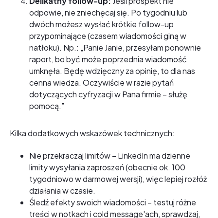
Delikatny follow-up:
Jeśli prospekt nie
odpowie, nie zniechęcaj się. Po tygodniu lub
dwóch możesz wysłać krótkie follow-up
przypominające (czasem wiadomości giną w
natłoku). Np.: „Panie Janie, przesyłam ponownie
raport, bo być może poprzednia wiadomość
umknęła. Będę wdzięczny za opinię, to dla nas
cenna wiedza. Oczywiście w razie pytań
dotyczących cyfryzacji w Pana firmie – służę
pomocą.”
Kilka dodatkowych wskazówek technicznych:
Nie przekraczaj limitów – LinkedIn ma dzienne
limity wysyłania zaproszeń (obecnie ok. 100
tygodniowo w darmowej wersji), więc lepiej rozłóż
działania w czasie.
Śledź efekty swoich wiadomości – testuj różne
treści w notkach i cold message'ach, sprawdzaj,