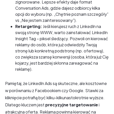
zignorowane. Lepsze efekty daje format
Conversation Ads, gdzie dajesz odbiorcy kilka
opcji do wyboru (np. „Chętnie poznam szczegóły”
vs „Nie jestem zainteresowany”).
Retargeting:
Jeśli kierujesz ruch z LinkedIn na
swoją stronę WWW, warto zainstalować LinkedIn
Insight Tag – piksel śledzący. Pozwoli on kierować
reklamy do osób, które już odwiedziły Twoją
stronę lub konkretną podstronę (np. ofertową),
co zwiększa szansę konwersji (osoba, która już Cię
kojarzy, jest bardziej skłonna zareagować na
reklamę).
Pamiętaj, że LinkedIn Ads są skuteczne, ale kosztowne
w porównaniu z Facebookiem czy Google. Stawki za
kliknięcie potrafią być kilku-kilkunastokrotnie wyższe.
Dlatego kluczem jest
precyzyjne targetowanie
i
atrakcyjna oferta. Reklama powinna kierować na