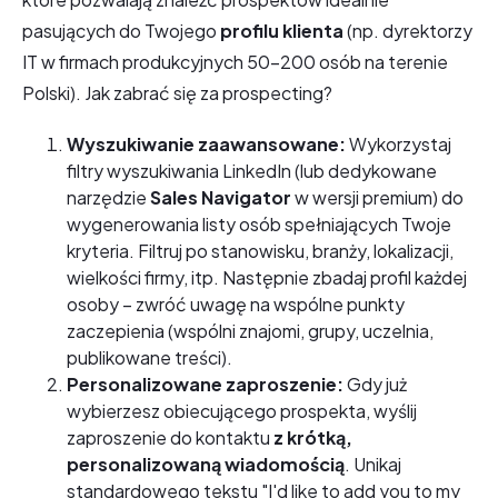
pasujących do Twojego
profilu klienta
(np. dyrektorzy
IT w firmach produkcyjnych 50-200 osób na terenie
Polski). Jak zabrać się za prospecting?
Wyszukiwanie zaawansowane:
Wykorzystaj
filtry wyszukiwania LinkedIn (lub dedykowane
narzędzie
Sales Navigator
w wersji premium) do
wygenerowania listy osób spełniających Twoje
kryteria. Filtruj po stanowisku, branży, lokalizacji,
wielkości firmy, itp. Następnie zbadaj profil każdej
osoby – zwróć uwagę na wspólne punkty
zaczepienia (wspólni znajomi, grupy, uczelnia,
publikowane treści).
Personalizowane zaproszenie:
Gdy już
wybierzesz obiecującego prospekta, wyślij
zaproszenie do kontaktu
z krótką,
personalizowaną wiadomością
. Unikaj
standardowego tekstu "I'd like to add you to my