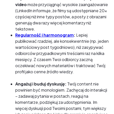
video
może przyciągnąć wysokie zaangażowanie
(LinkedIn informuje, że filmy są udostępniane 20x
częściej niż inne typy postów, a posty z obrazami
generują dwa razy więcej komentarzy niż
tekstowe.
Regularność i harmonogram
:
Lepiej
publikować rzadziej, ale konsekwentnie (np. jeden
wartościowy post tygodniowo), niż zasypywać
odbiorców przypadkowymi treściami raz na kilka
miesięcy. Z czasem Twoi odbiorcy zaczną
oczekiwać nowych materiałów i traktować Twój
profil jako cenne źródło wiedzy.
Angażuj i buduj dyskusję:
Twój content nie
powinien być monologiem. Zachęcaj do interakcji
– zadawaj pytania w postach, reaguj na
komentarze, podziękuj za udostępnienia. Im
więcej dyskusji pod Twoimi postami, tym większy