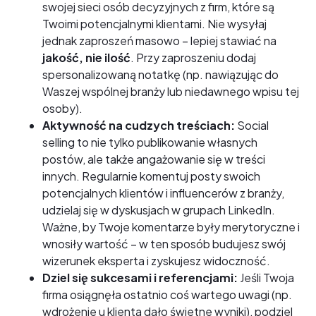
swojej sieci osób decyzyjnych z firm, które są
Twoimi potencjalnymi klientami. Nie wysyłaj
jednak zaproszeń masowo – lepiej stawiać na
jakość, nie ilość
. Przy zaproszeniu dodaj
spersonalizowaną notatkę (np. nawiązując do
Waszej wspólnej branży lub niedawnego wpisu tej
osoby).
Aktywność na cudzych treściach:
Social
selling to nie tylko publikowanie własnych
postów, ale także angażowanie się w treści
innych. Regularnie komentuj posty swoich
potencjalnych klientów i influencerów z branży,
udzielaj się w dyskusjach w grupach LinkedIn.
Ważne, by Twoje komentarze były merytoryczne i
wnosiły wartość – w ten sposób budujesz swój
wizerunek eksperta i zyskujesz widoczność.
Dziel się sukcesami i referencjami:
Jeśli Twoja
firma osiągnęła ostatnio coś wartego uwagi (np.
wdrożenie u klienta dało świetne wyniki), podziel