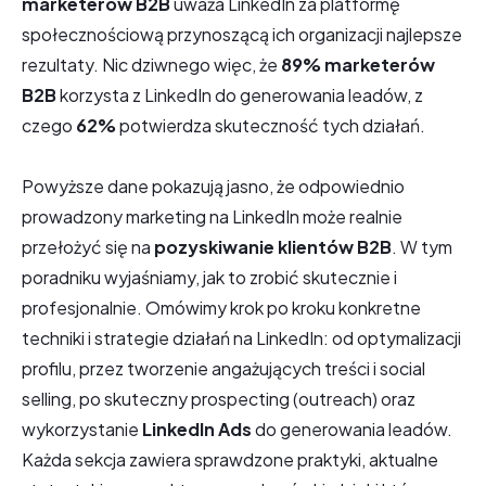
marketerów B2B
uważa LinkedIn za platformę
społecznościową przynoszącą ich organizacji najlepsze
rezultaty. Nic dziwnego więc, że
89% marketerów
B2B
korzysta z LinkedIn do generowania leadów, z
czego
62%
potwierdza skuteczność tych działań.
Powyższe dane pokazują jasno, że odpowiednio
prowadzony marketing na LinkedIn może realnie
przełożyć się na
pozyskiwanie klientów B2B
. W tym
poradniku wyjaśniamy, jak to zrobić skutecznie i
profesjonalnie. Omówimy krok po kroku konkretne
techniki i strategie działań na LinkedIn: od optymalizacji
profilu, przez tworzenie angażujących treści i social
selling, po skuteczny prospecting (outreach) oraz
wykorzystanie
LinkedIn Ads
do generowania leadów.
Każda sekcja zawiera sprawdzone praktyki, aktualne