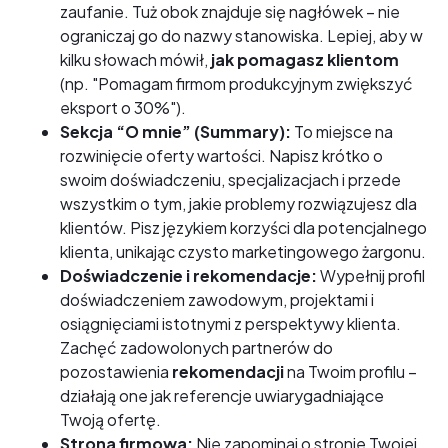
zaufanie. Tuż obok znajduje się nagłówek – nie
ograniczaj go do nazwy stanowiska. Lepiej, aby w
kilku słowach mówił,
jak pomagasz klientom
(np. "Pomagam firmom produkcyjnym zwiększyć
eksport o 30%").
Sekcja “O mnie” (Summary):
To miejsce na
rozwinięcie oferty wartości. Napisz krótko o
swoim doświadczeniu, specjalizacjach i przede
wszystkim o tym, jakie problemy rozwiązujesz dla
klientów. Pisz językiem korzyści dla potencjalnego
klienta, unikając czysto marketingowego żargonu.
Doświadczenie i rekomendacje:
Wypełnij profil
doświadczeniem zawodowym, projektami i
osiągnięciami istotnymi z perspektywy klienta.
Zachęć zadowolonych partnerów do
pozostawienia
rekomendacji
na Twoim profilu –
działają one jak referencje uwiarygadniające
Twoją ofertę.
Strona firmowa:
Nie zapominaj o stronie Twojej