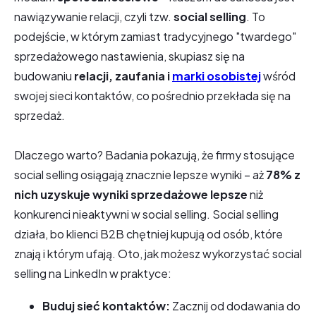
nawiązywanie relacji, czyli tzw.
social selling
. To
podejście, w którym zamiast tradycyjnego "twardego"
sprzedażowego nastawienia, skupiasz się na
budowaniu
relacji, zaufania i
marki osobistej
wśród
swojej sieci kontaktów, co pośrednio przekłada się na
sprzedaż.
Dlaczego warto? Badania pokazują, że firmy stosujące
social selling osiągają znacznie lepsze wyniki – aż
78% z
nich uzyskuje wyniki sprzedażowe lepsze
niż
konkurenci nieaktywni w social selling. Social selling
działa, bo klienci B2B chętniej kupują od osób, które
znają i którym ufają. Oto, jak możesz wykorzystać social
selling na LinkedIn w praktyce:
Buduj sieć kontaktów:
Zacznij od dodawania do