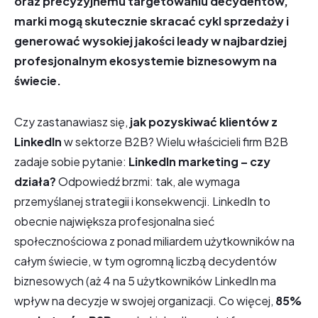
oraz precyzyjnemu targetowaniu decydentów,
marki mogą skutecznie skracać cykl sprzedaży i
generować wysokiej jakości leady w najbardziej
profesjonalnym ekosystemie biznesowym na
świecie.
Czy zastanawiasz się,
jak pozyskiwać klientów z
LinkedIn
w sektorze B2B? Wielu właścicieli firm B2B
zadaje sobie pytanie:
LinkedIn marketing – czy
działa?
Odpowiedź brzmi: tak, ale wymaga
przemyślanej strategii i konsekwencji. LinkedIn to
obecnie największa profesjonalna sieć
społecznościowa z ponad miliardem użytkowników na
całym świecie, w tym ogromną liczbą decydentów
biznesowych (aż 4 na 5 użytkowników LinkedIn ma
wpływ na decyzje w swojej organizacji. Co więcej,
85%