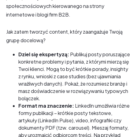
społecznościowych kierowanego na strony
internetowe i blogi firm B2B.
Jak zatem tworzyć content, który zaangażuje Twoją
grupę docelową?
Dziel się ekspertyzą:
Publikuj posty poruszające
konkretne problemy i pytania, z którymi mierzą się
Twoi klienci. Mogą to być krótkie porady, insighty
z rynku, wnioski z case studies (bez ujawniania
wrażliwych danych). Pokaż, że rozumiesz branżę i
masz doświadczenie w rozwiązywaniu typowych
bolączek.
Format ma znaczenie:
LinkedIn umożliwia różne
formy publikacji – krótkie posty tekstowe,
artykuły (LinkedIn Pulse), video, infografiki czy
dokumenty PDF (tzw. carousel). Mieszaj formaty,
aby urozmaicić odbiorcom treści. Na przykład