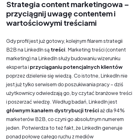
Strategia content marketingowa –
przyciągnij uwagę contentem i
wartościowymi treściami
Gdy profil jest już gotowy, kolejnym filarem strategii
B2B na LinkedIn są
treści
. Marketing treści (content
marketing) na LinkedIn służy budowaniu wizerunku
eksperta i
przyciąganiu potencjalnych klientów
poprzez dzielenie się wiedzą. Co istotne, LinkedIn nie
jest już tylko serwisem do poszukiwania pracy – dziś
użytkownicy odwiedzają go, by czytać branżowe treści
i poszerzać wiedzę. Według badań, LinkedIn jest
głównym kanałem dystrybucji treści
aż dla 94%
marketerów B2B, co czyni go absolutnym numerem
jeden. Potwierdza to też fakt, że LinkedIn generuje
ponad połowę całego ruchu z mediów