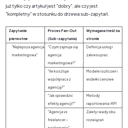
już tylko czy artykuł jest "dobry", ale czy jest
"kompletny" w stosunku do drzewa sub-zapytań.
Zapytanie
Proces Fan-Out
Wymagana treść na
pierwotne
(Sub-zapytania)
stronie
"Najlepsza agencja
"Czym zajmuje się
Definicja usług i
marketingowa"
agencja
zakresu prac
marketingowa?"
"Ile kosztuje
Modele rozliczeń i
współpraca z
widełki cenowe
agencją?"
"Jak sprawdzić
Metody
efekty agencji?"
raportowania i KPI
"Agencja vs
Zalety i wady obu
freelancer –
rozwiązań
porównanie"