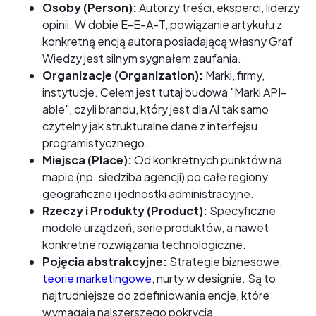
Osoby (Person):
Autorzy treści, eksperci, liderzy
opinii. W dobie E-E-A-T, powiązanie artykułu z
konkretną encją autora posiadającą własny Graf
Wiedzy jest silnym sygnałem zaufania.
Organizacje (Organization):
Marki, firmy,
instytucje. Celem jest tutaj budowa "Marki API-
able", czyli brandu, który jest dla AI tak samo
czytelny jak strukturalne dane z interfejsu
programistycznego.
Miejsca (Place):
Od konkretnych punktów na
mapie (np. siedziba agencji) po całe regiony
geograficzne i jednostki administracyjne.
Rzeczy i Produkty (Product):
Specyficzne
modele urządzeń, serie produktów, a nawet
konkretne rozwiązania technologiczne.
Pojęcia abstrakcyjne:
Strategie biznesowe,
teorie marketingowe
, nurty w designie. Są to
najtrudniejsze do zdefiniowania encje, które
wymagają najszerszego pokrycia