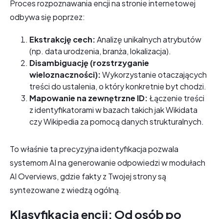
Proces rozpoznawania encji na stronie internetowej
odbywa się poprzez:
Ekstrakcję cech:
Analizę unikalnych atrybutów
(np. data urodzenia, branża, lokalizacja).
Disambiguację (rozstrzyganie
wieloznaczności):
Wykorzystanie otaczających
treści do ustalenia, o który konkretnie byt chodzi.
Mapowanie na zewnętrzne ID:
Łączenie treści
z identyfikatorami w bazach takich jak Wikidata
czy Wikipedia za pomocą danych strukturalnych.
To właśnie ta precyzyjna identyfikacja pozwala
systemom AI na generowanie odpowiedzi w modułach
AI Overviews, gdzie fakty z Twojej strony są
syntezowane z wiedzą ogólną.
Klasyfikacja encji: Od osób po