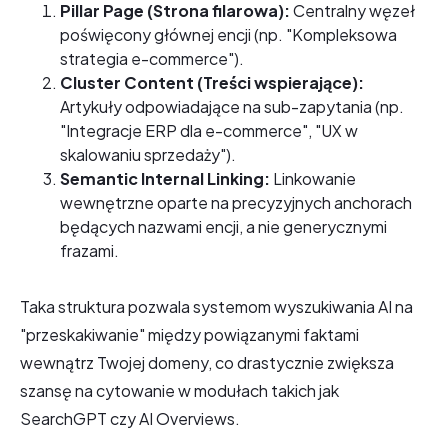
Pillar Page (Strona filarowa):
Centralny węzeł
poświęcony głównej encji (np. "Kompleksowa
strategia e-commerce").
Cluster Content (Treści wspierające):
Artykuły odpowiadające na sub-zapytania (np.
"Integracje ERP dla e-commerce", "UX w
skalowaniu sprzedaży").
Semantic Internal Linking:
Linkowanie
wewnętrzne oparte na precyzyjnych anchorach
będących nazwami encji, a nie generycznymi
frazami.
Taka struktura pozwala systemom wyszukiwania AI na
"przeskakiwanie" między powiązanymi faktami
wewnątrz Twojej domeny, co drastycznie zwiększa
szansę na cytowanie w modułach takich jak
SearchGPT czy AI Overviews.