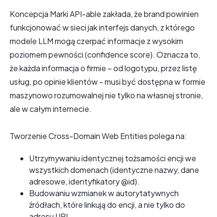
Koncepcja Marki API-able zakłada, że brand powinien
funkcjonować w sieci jak interfejs danych, z którego
modele LLM mogą czerpać informacje z wysokim
poziomem pewności (confidence score). Oznacza to,
że każda informacja o firmie – od logotypu, przez listę
usług, po opinie klientów - musi być dostępna w formie
maszynowo rozumowalnej nie tylko na własnej stronie,
ale w całym internecie.
Tworzenie Cross-Domain Web Entities polega na:
Utrzymywaniu identycznej tożsamości encji we
wszystkich domenach (identyczne nazwy, dane
adresowe, identyfikatory @id).
Budowaniu wzmianek w autorytatywnych
źródłach, które linkują do encji, a nie tylko do
adresu URL.