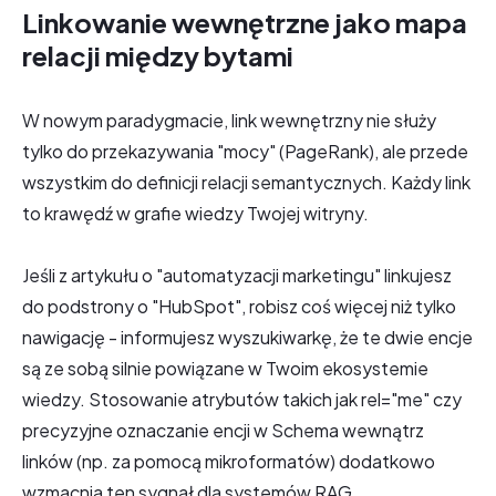
Linkowanie wewnętrzne jako mapa
relacji między bytami
W nowym paradygmacie, link wewnętrzny nie służy
tylko do przekazywania "mocy" (PageRank), ale przede
wszystkim do definicji relacji semantycznych. Każdy link
to krawędź w grafie wiedzy Twojej witryny.
Jeśli z artykułu o "automatyzacji marketingu" linkujesz
do podstrony o "HubSpot", robisz coś więcej niż tylko
nawigację - informujesz wyszukiwarkę, że te dwie encje
są ze sobą silnie powiązane w Twoim ekosystemie
wiedzy. Stosowanie atrybutów takich jak rel="me" czy
precyzyjne oznaczanie encji w Schema wewnątrz
linków (np. za pomocą mikroformatów) dodatkowo
wzmacnia ten sygnał dla systemów RAG.