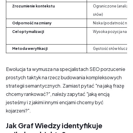
Zrozumienie kontekstu
Ograniczone (analiza 
słów)
Odporność na zmiany
Niska (podatność na ak
Cel optymalizacji
Wysoka pozycja na kon
Metoda weryfikacji
Gęstość słów kluczo
Ewolucja ta wymusza na specjalistach SEO porzucenie
prostych taktyk na rzecz budowania kompleksowych
strategii semantycznych. Zamiast pytać "na jaką frazę
chcemy rankować?", należy zapytać "jaką encją
jesteśmy i z jakimi innymi encjami chcemy być
kojarzeni?".
Jak Graf Wiedzy identyfikuje