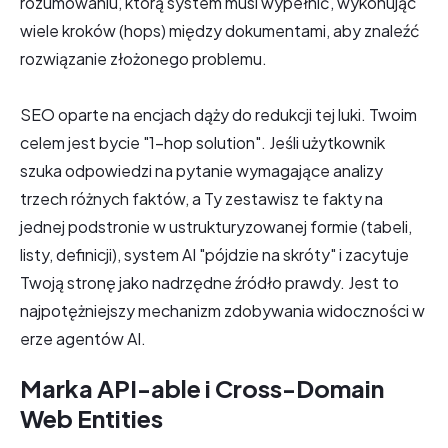
rozumowaniu, którą system musi wypełnić, wykonując
wiele kroków (hops) między dokumentami, aby znaleźć
rozwiązanie złożonego problemu.
SEO oparte na encjach dąży do redukcji tej luki. Twoim
celem jest bycie "1-hop solution". Jeśli użytkownik
szuka odpowiedzi na pytanie wymagające analizy
trzech różnych faktów, a Ty zestawisz te fakty na
jednej podstronie w ustrukturyzowanej formie (tabeli,
listy, definicji), system AI "pójdzie na skróty" i zacytuje
Twoją stronę jako nadrzędne źródło prawdy. Jest to
najpotężniejszy mechanizm zdobywania widoczności w
erze agentów AI.
Marka API-able i Cross-Domain
Web Entities